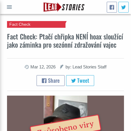
Fact Check
GO
Fact Check: Ptačí chřipka NENÍ hoax sloužící
jako záminka pro sezónní zdražování vajec
Mar 12, 2026
by: Lead Stories Staff
Share
Tweet
Způsobeno viry