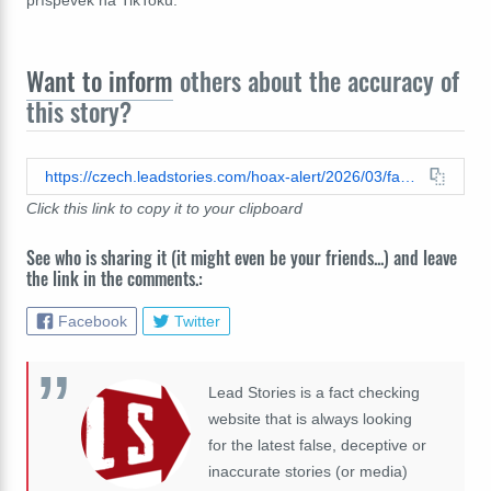
příspěvek na TikToku.
Want to inform
others about the accuracy of
this story?
https://czech.leadstories.com/hoax-alert/2026/03/fact-check-ptaci-chripka-neni-hoax-ktery-slouzi-jako-zaminka-pro-sezonni-zdrazovani-vajec.html
Click this link to copy it to your clipboard
See who is sharing it (it might even be your friends...) and leave
the link in the comments.:
Facebook
Twitter
Lead Stories is a fact checking
website that is always looking
for the latest false, deceptive or
inaccurate stories (or media)