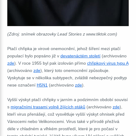
(Zdroj: snímek obrazovky Lead Stories z www.tiktok.com)
Ptačí chřipka je virové onemocnění, jehož šíření mezi ptačí
populací bylo popsáno již v
devatenáctém století
(archivováno
zde
). V roce 1955 byl pak izolován přímo
chřipkový virus typu A
(archivováno
zde
), který toto onemocnění způsobuje.
Vyskytuje se v několika subtypech, zvláště nebezpečný podtyp
nese označení
H5N1
(archivováno
zde
).
Vyšší výskyt ptačí chřipky v jarním a podzimním období souvisí
s
migračními trasami volně žíjících ptáků
(archivováno
zde
),
kteří virus přenášejí, což vysvětluje vyšší výskyt ohnisek před
Vánocemi nebo Velikonocemi. Virus také v přírodě přežívá
déle v chladném a vlhkém prostředí, které je pro počasí v