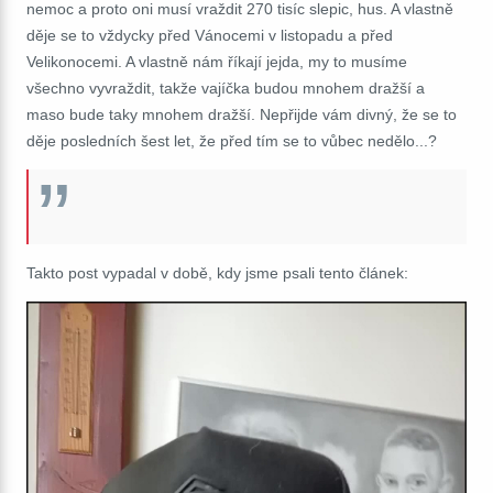
nemoc a proto oni musí vraždit 270 tisíc slepic, hus. A vlastně
děje se to vždycky před Vánocemi v listopadu a před
Velikonocemi. A vlastně nám říkají jejda, my to musíme
všechno vyvraždit, takže vajíčka budou mnohem dražší a
maso bude taky mnohem dražší. Nepřijde vám divný, že se to
děje posledních šest let, že před tím se to vůbec nedělo...?
Takto post vypadal v době, kdy jsme psali tento článek: