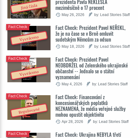
prezidenta Pavla NEKLESLA
Jiná čísla
meziměsíčně o 17 procent
May 26, 2026
by: Lead Stories Staff
Fact Check: Prezident Pavel NEŘEKL,
Fact Check
že je na čase se v Brně omluvit
Vyvráceno
sudetským Němcům za odsun
May 18, 2026
by: Lead Stories Staff
Fact Check: Prezident Pavel
Fact Check
NEOBDRŽEL od Zelenského ukrajinské
občanství -- Jednalo se o státní
Vyvráceno
vyznamenání
May 4, 2026
by: Lead Stories Staff
Fact Check: Financování z
Fact Check
koncesionářských poplatků
NEZNAMENÁ, že média veřejné služby
Regulované
mohou opustit objektivitu
Apr 28, 2026
by: Lead Stories Staff
Fact Check: Ukrajina NEBYLA třetí
Fact Check