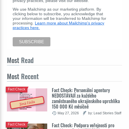
privacy practices, please visit our website.
We use Mailchimp as our marketing platform. By
clicking below to subscribe, you acknowledge that
your information will be transferred to Mailchimp for
processing.
Learn more about Mailchimp's privacy
practices here.
Most
Read
Most
Recent
Fact Check: Personální agentury
Fact Check
NEDOSTÁVAJÍ za každého
zaměstnaného ukrajinského uprchlíka
Jiná čísla
150 000 Kč měsíčně
May 27, 2026
by: Lead Stories Staff
Fact Check: Podpora veřejnosti pro
Fact Check