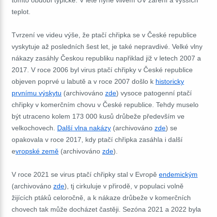
tomto období typické. V létě hyne vlivem UV záření a vyšších
teplot.
Tvrzení ve videu výše, že ptačí chřipka se v České republice
vyskytuje až posledních šest let, je také nepravdivé. Velké vlny
nákazy zasáhly Českou republiku napřiklad již v letech 2007 a
2017. V roce 2006 byl virus ptačí chřipky v České republice
objeven poprvé u labutě a v roce 2007 došlo k
historicky
prvnímu výskytu
(archivováno
zde
) vysoce patogenní ptačí
chřipky v komerčním chovu v České republice.
Tehdy
muselo
být utraceno kolem 173 000 kusů drůbeže především ve
velkochovech.
Další vlna nakázy
(archivováno
zde
) se
opakovala v roce 2017, kdy ptačí chřipka zasáhla i další
e
vropské země
(archivováno
zde
).
V roce 2021 se virus ptačí chřipky stal v Evropě
endemickým
(archivováno
zde
), tj cirkuluje v přirodě, v populaci volně
žijících ptáků celoročně, a k nákaze drůbeže v komerčních
chovech tak může docházet častěji. Sezóna 2021 a 2022 byla