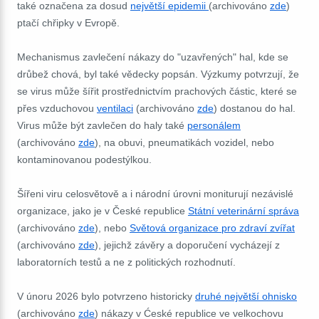
také označena za dosud
největší epidemii
(archivováno
zde
)
ptačí chřipky v Evropě.
Mechanismus zavlečení nákazy do "uzavřených" hal, kde se
drůbež chová, byl také vědecky popsán. Výzkumy potvrzují, že
se virus může šířit prostřednictvím prachových částic, které se
přes vzduchovou
ventilaci
(archivováno
zde
) dostanou do hal.
Virus může být zavlečen do haly také
personálem
(archivováno
zde
), na obuvi, pneumatikách vozidel, nebo
kontaminovanou podestýlkou.
Šířeni viru celosvětově a i národní úrovni moniturují nezávislé
organizace, jako je v České republice
Státní veterinární správa
(archivováno
zde
), nebo
Světová organizace pro zdraví zvířat
(archivováno
zde
), jejichž závěry a doporučení vycházejí z
laboratorních testů a ne z politických rozhodnutí.
V únoru 2026 bylo potvrzeno historicky
druhé největší ohnisko
(archivováno
zde
) nákazy v Ćeské republice ve velkochovu