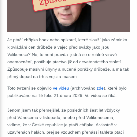
Je ptačí chřipka hoax nebo spiknutí, které slouží jako záminka
k ovládání cen drůbeže a vajec před svátky jako jsou
Velikonoce? Ne, to není pravda: jedná se o reálné virové
onemocnění, postihuje ptactvo již od devatenáctého století.
Způsobuje masivní úhyny a nucené porážky drůbeže, a má tak
přímý dopad na trh s vejci a masem.
Toto tvrzení se objevilo
ve videu
(archivováno
zde
), které bylo
publikováno na TikToku 21.února 2026. Ve videu se říká:
Jenom jsem tak přemejšlel, že posledních šest let vždycky
před Vánocema v listopadu, anebo před Velikonocema,
vidíme, že v České republice je ptačí chřipka. A vlastně v
uzavřenách halách, prej se vzduchem přenásší tahleta ptačí