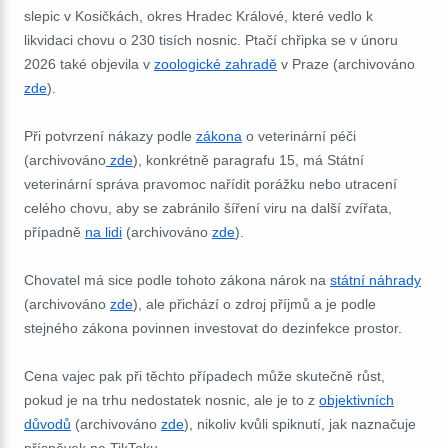
slepic v Kosičkách, okres Hradec Králové, které vedlo k
likvidaci chovu o 230 tisích nosnic. Ptačí chřipka se v únoru
2026 také objevila v
zoologické zahradě
v Praze (archivováno
zde
).
Při potvrzení nákazy podle
zákona
o veterinární péči
(archivováno
zde
), konkrétně paragrafu 15, má Státní
veterinární správa pravomoc nařídit porážku nebo utracení
celého chovu, aby se zabránilo šíření viru na další zvířata,
případně
na lidi
(archivováno
zde
).
Chovatel má sice podle tohoto zákona nárok na
státní náhrady
(archivováno
zde
), ale přichází o zdroj příjmů a je podle
stejného zákona povinnen investovat do dezinfekce prostor.
Cena vajec pak při těchto případech může skutečně růst,
pokud je na trhu nedostatek nosnic, ale je to z
objektivních
důvodů
(archivováno
zde
), nikoliv kvůli spiknutí, jak naznačuje