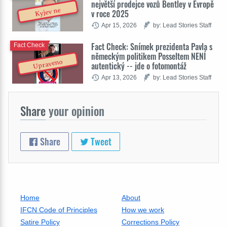
největší prodejce vozů Bentley v Evropě
Kyjev ne
v roce 2025
Apr 15, 2026
by: Lead Stories Staff
Fact Check: Snímek prezidenta Pavla s
Fact Check
německým politikem Posseltem NENÍ
Upraveno
autentický -- jde o fotomontáž
Apr 13, 2026
by: Lead Stories Staff
Share
your opinion
Share
Tweet
Home
About
IFCN Code of Principles
How we work
Satire Policy
Corrections Policy