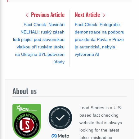
Previous Article
Next Article
Fact Check: Novináři
Fact Check: Fotografie
NELHALI: ruský zásah
demonstrace na podporu
lodi plující pod slovenskou
prezidenta Pavla v Praze
vlajkou při ruském útoku
je autentická, nebyla
na Ukrajinu BYL potvrzen
vytvořena AI
úřady
About
us
Lead Stories is a U.S.
based fact checking
website that is always
looking for the latest
false, misleading,