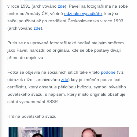
v roce 1991 (archivováno
zde
). Pavel na fotografii má na sobě
uniformu Armády ČR, včetně
odznaku výsadkáře
, který se
začal používat až po rozdělení Československa v roce 1993
(archivováno
zde
).
Putin se na upravené fotografii také nedívá stejným směrem
jako Pavel, narozdíl od originálu, kde se obě postavy dívají
přímo do objektivu.
Fotka se objevila na sociálních sítích také v této
podobě
(viz
obrázek níže - archivováno
zde
) kdy je změněn pouze text
certifikátu, který obsahuje pěticípou hvězdu, symbol bývalého
Sovětského svazu, s nápisem, který místo originálu obsahuje
státní vyznamenání SSSR:
Hrdina Sovětského svazu