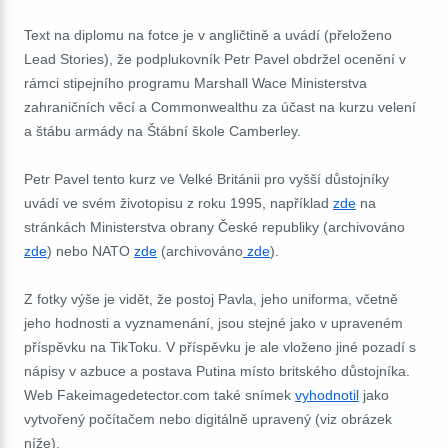
Text na diplomu na fotce je v angličtině a uvádí (přeloženo
Lead Stories), že podplukovník Petr Pavel obdržel ocenění v
rámci stipejního programu Marshall Wace Ministerstva
zahraničních věcí a Commonwealthu za účast na kurzu velení
a štábu armády na Štábní škole Camberley.
Petr Pavel tento kurz ve Velké Británii pro vyšší důstojníky
uvádí ve svém životopisu z roku 1995, například
zde
na
stránkách Ministerstva obrany České republiky (archivováno
zde
) nebo NATO
zde
(archivováno
zde
).
Z fotky výše je vidět, že postoj Pavla, jeho uniforma, včetně
jeho hodnosti a vyznamenání, jsou stejné jako v upraveném
příspěvku na TikToku. V příspěvku je ale vloženo jiné pozadí s
nápisy v azbuce a postava Putina místo britského důstojníka.
Web Fakeimagedetector.com také snímek
vyhodnotil
jako
vytvořený počítačem nebo digitálně upravený (viz obrázek
níže).