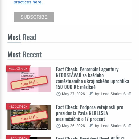
practices here.
Most
Read
Most
Recent
Fact Check: Personální agentury
Fact Check
NEDOSTÁVAJÍ za každého
zaměstnaného ukrajinského uprchlíka
Jiná čísla
150 000 Kč měsíčně
May 27, 2026
by: Lead Stories Staff
Fact Check: Podpora veřejnosti pro
Fact Check
prezidenta Pavla NEKLESLA
Jiná čísla
meziměsíčně o 17 procent
May 26, 2026
by: Lead Stories Staff
Fact Check