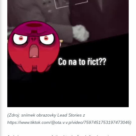
(Zdroj: snímek obrazovky Lead Stories z
https://www.tiktok.com/@ota.v.v.p/video/7597451753197473046)