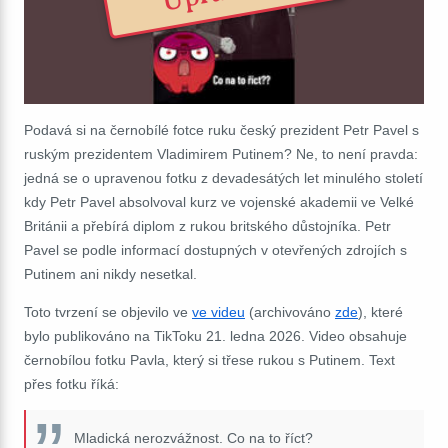
Podavá si na černobílé fotce ruku český prezident Petr Pavel s
ruským prezidentem Vladimirem Putinem? Ne, to není pravda:
jedná se o upravenou fotku z devadesátých let minulého století
kdy Petr Pavel absolvoval kurz ve vojenské akademii ve Velké
Británii a přebírá diplom z rukou britského důstojníka. Petr
Pavel se podle informací dostupných v otevřených zdrojích s
Putinem ani nikdy nesetkal.
Toto tvrzení se objevilo ve
ve videu
(archivováno
zde
), které
bylo publikováno na TikToku 21. ledna 2026. Video obsahuje
černobílou fotku Pavla, který si třese rukou s Putinem. Text
přes fotku říká:
Mladická nerozvážnost. Co na to říct?