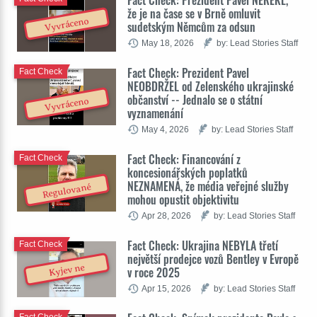
Fact Check: Prezident Pavel NEŘEKL,
že je na čase se v Brně omluvit
Vyvráceno
sudetským Němcům za odsun
May 18, 2026
by: Lead Stories Staff
Fact Check: Prezident Pavel
Fact Check
NEOBDRŽEL od Zelenského ukrajinské
občanství -- Jednalo se o státní
Vyvráceno
vyznamenání
May 4, 2026
by: Lead Stories Staff
Fact Check: Financování z
Fact Check
koncesionářských poplatků
NEZNAMENÁ, že média veřejné služby
Regulované
mohou opustit objektivitu
Apr 28, 2026
by: Lead Stories Staff
Fact Check: Ukrajina NEBYLA třetí
Fact Check
největší prodejce vozů Bentley v Evropě
Kyjev ne
v roce 2025
Apr 15, 2026
by: Lead Stories Staff
Fact Check