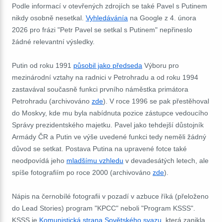
Podle informací v otevřených zdrojích se také Pavel s Putinem
nikdy osobně nesetkal.
Vyhledávánía
na Google z 4. února
2026 pro frázi "Petr Pavel se setkal s Putinem" nepřineslo
žádné relevantní výsledky.
Putin od roku 1991
působil jako předseda
Výboru pro
mezinárodní vztahy na radnici v Petrohradu a od roku 1994
zastavával současně funkci prvního náměstka primátora
Petrohradu (archivováno
zde
). V roce 1996 se pak přestěhoval
do Moskvy, kde mu byla nabídnuta pozice zástupce vedoucího
Správy prezidentského majetku. Pavel jako tehdejší důstojník
Armády ČR a Putin ve výše uvedené funkci tedy neměli žádný
důvod se setkat. Postava Putina na upravené fotce také
neodpovídá jeho
mladšímu vzhledu
v devadesátých letech, ale
spíše fotografiím po roce 2000 (archivováno
zde
).
Nápis na černobílé fotografii v pozadí v azbuce říká (přeloženo
do Lead Stories) program "KPCC" neboli "Program KSSS".
KSSS je
Komunistická strana Sovětského svazu
, která zanikla