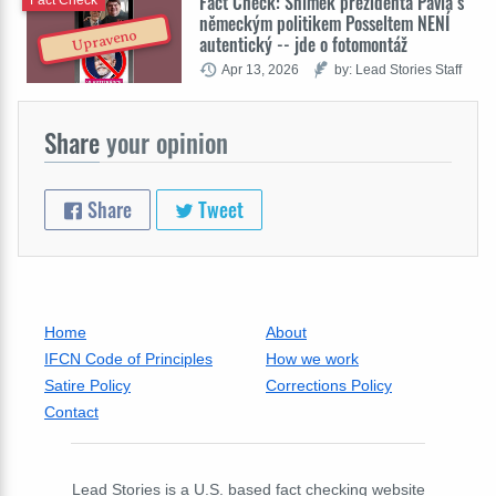
Fact Check: Snímek prezidenta Pavla s
německým politikem Posseltem NENÍ
Upraveno
autentický -- jde o fotomontáž
Apr 13, 2026
by: Lead Stories Staff
Share
your opinion
Share
Tweet
Home
About
IFCN Code of Principles
How we work
Satire Policy
Corrections Policy
Contact
Lead Stories is a U.S. based fact checking website