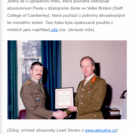
Jedná se o upravenou fotku, která původně zobrazuje
absolutorium Pavla v důstojnické škole ve Velké Británii (Staff
College of Camberley), která pochází z poloviny devadesátých
let minulého století. Tato fotka byla opakovaně použita v
médiích jako například
zde
(viz. obrázek níže).
(Zdroj: snímek obrazovky Lead Stories z
www.aktualne.cz
)