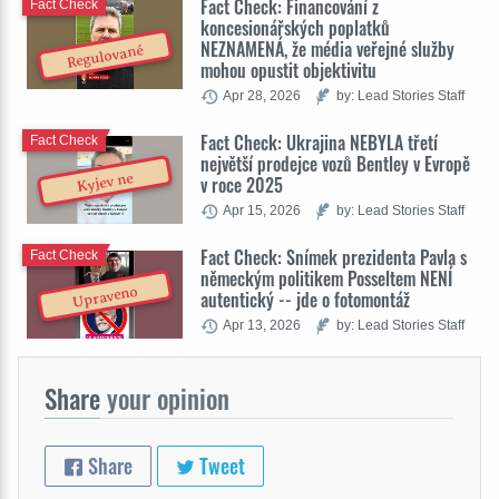
Fact Check: Financování z
Fact Check
koncesionářských poplatků
NEZNAMENÁ, že média veřejné služby
Regulované
mohou opustit objektivitu
Apr 28, 2026
by: Lead Stories Staff
Fact Check: Ukrajina NEBYLA třetí
Fact Check
největší prodejce vozů Bentley v Evropě
Kyjev ne
v roce 2025
Apr 15, 2026
by: Lead Stories Staff
Fact Check: Snímek prezidenta Pavla s
Fact Check
německým politikem Posseltem NENÍ
Upraveno
autentický -- jde o fotomontáž
Apr 13, 2026
by: Lead Stories Staff
Share
your opinion
Share
Tweet