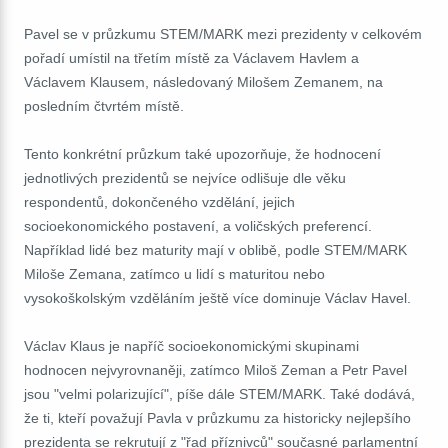
Pavel se v průzkumu STEM/MARK mezi prezidenty v celkovém
pořadí umístil na třetím místě za Václavem Havlem a
Václavem Klausem, následovaný Milošem Zemanem, na
posledním čtvrtém místě.
Tento konkrétní průzkum také upozorňuje, že hodnocení
jednotlivých prezidentů se nejvíce odlišuje dle věku
respondentů, dokončeného vzdělání, jejich
socioekonomického postavení, a voličských preferencí.
Například lidé bez maturity mají v oblibě, podle STEM/MARK
Miloše Zemana, zatímco u lidí s maturitou nebo
vysokoškolským vzděláním ještě více dominuje Václav Havel.
Václav Klaus je napříč socioekonomickými skupinami
hodnocen nejvyrovnaněji, zatímco Miloš Zeman a Petr Pavel
jsou "velmi polarizující", píše dále STEM/MARK. Také dodává,
že ti, kteří považují Pavla v průzkumu za historicky nejlepšího
prezidenta se rekrutují z "řad příznivců" současné parlamentní