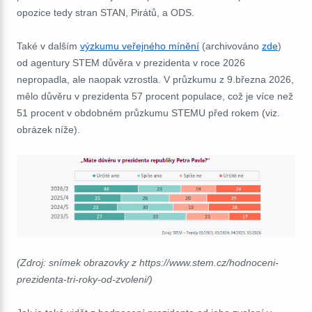
opozice tedy stran STAN, Pirátů, a ODS.
Také v dalším
výzkumu veřejného mínění
(archivováno
zde
)
od agentury STEM důvěra v prezidenta v roce 2026
nepropadla, ale naopak vzrostla. V průzkumu z 9.března 2026,
mělo důvěru v prezidenta 57 procent populace, což je více než
51 procent v obdobném průzkumu STEMU před rokem (viz.
obrázek níže).
(Zdroj: snímek obrazovky z https://www.stem.cz/hodnoceni-
prezidenta-tri-roky-od-zvoleni/)