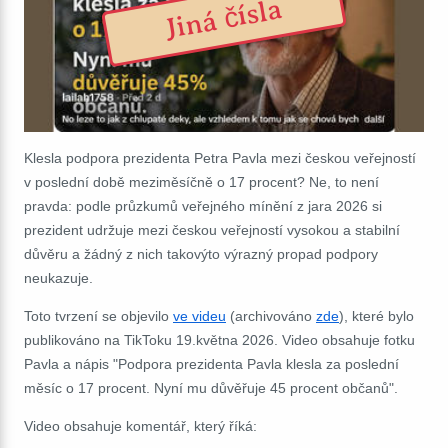
Jiná čísla
Klesla podpora prezidenta Petra Pavla mezi českou veřejností
v poslední době meziměsíčně o 17 procent? Ne, to není
pravda: podle průzkumů veřejného mínění z jara 2026 si
prezident udržuje mezi českou veřejností vysokou a stabilní
důvěru a žádný z nich takovýto výrazný propad podpory
neukazuje.
Toto tvrzení se objevilo
ve videu
(archivováno
zde
), které bylo
publikováno na TikToku 19.května 2026. Video obsahuje fotku
Pavla a nápis "Podpora prezidenta Pavla klesla za poslední
měsíc o 17 procent. Nyní mu důvěřuje 45 procent občanů".
Video obsahuje komentář, který říká: