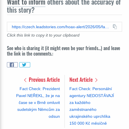
Want to inform
others about the accuracy of
this story?
https://czech.leadstories.com/hoax-alert/2026/05/fact-check-podpora-verejnost-pro- prezidenta-pavla-neklesla-mezimesicne-o-sedmnact-procent.html
Click this link to copy it to your clipboard
See who is sharing it (it might even be your friends...) and leave
the link in the comments.:
Previous Article
Next Article
Fact Check: Prezident
Fact Check: Personální
Pavel NEŘEKL, že je na
agentury NEDOSTÁVAJÍ
čase se v Brně omluvit
za každého
sudetským Němcům za
zaměstnaného
odsun
ukrajinského uprchlíka
150 000 Kč měsíčně