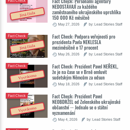
Fact Check: Personální agentury
Fact Check
NEDOSTÁVAJÍ za každého
zaměstnaného ukrajinského uprchlíka
Jiná čísla
150 000 Kč měsíčně
May 27, 2026
by: Lead Stories Staff
Fact Check: Podpora veřejnosti pro
Fact Check
prezidenta Pavla NEKLESLA
Jiná čísla
meziměsíčně o 17 procent
May 26, 2026
by: Lead Stories Staff
Fact Check: Prezident Pavel NEŘEKL,
Fact Check
že je na čase se v Brně omluvit
Vyvráceno
sudetským Němcům za odsun
May 18, 2026
by: Lead Stories Staff
Fact Check: Prezident Pavel
Fact Check
NEOBDRŽEL od Zelenského ukrajinské
občanství -- Jednalo se o státní
Vyvráceno
vyznamenání
May 4, 2026
by: Lead Stories Staff