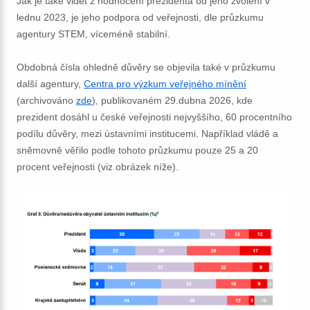
Jak je také vidět z hodnocení prezidenta od jeho zvolení v
lednu 2023, je jeho podpora od veřejnosti, dle průzkumu
agentury STEM, víceméně stabilní.
Obdobná čísla ohledně důvěry se objevila také v průzkumu
další agentury,
Centra pro výzkum veřejného mínění
(archivováno
zde
), publikovaném 29.dubna 2026, kde
prezident dosáhl u české veřejnosti nejvyššího, 60 procentního
podílu důvěry, mezi ústavními institucemi. Například vládě a
sněmovně věřilo podle tohoto průzkumu pouze 25 a 20
procent veřejnosti (viz obrázek níže).