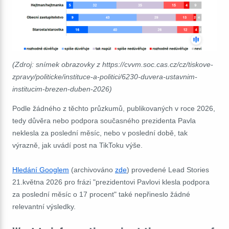
(Zdroj: snímek obrazovky z https://cvvm.soc.cas.cz/cz/tiskove-
zpravy/politicke/instituce-a-politici/6230-duvera-ustavnim-
institucim-brezen-duben-2026)
Podle žádného z těchto průzkumů, publikovaných v roce 2026,
tedy důvěra nebo podpora současného prezidenta Pavla
neklesla za poslední měsíc, nebo v poslední době, tak
výrazně, jak uvádí post na TikToku výše.
Hledání Googlem
(archivováno
zde
) provedené Lead Stories
21.května 2026 pro frázi "prezidentovi Pavlovi klesla podpora
za poslední měsíc o 17 procent" také nepřineslo žádné
relevantní výsledky.