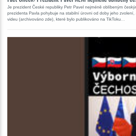
Je prezident České republiky Petr Pavel nejméně oblíbeným českým
prezidenta Pavla pohybuje na stabilní úrovni od doby jeho zvolení, a 
videu (archivováno zde), které bylo publikováno na TikToku…