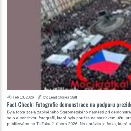
Feb 13, 2026
by: Lead Stories Staff
Fact Check: Fotografie demonstrace na podporu prezide
Byla fotka zcela zaplněného Staromětského náměstí při demonstrac
se o autentickou fotografii, která byla použita na satirickém účtu p
publikováno na TikToku 2. února 2026. Na obrázku je fotka, která