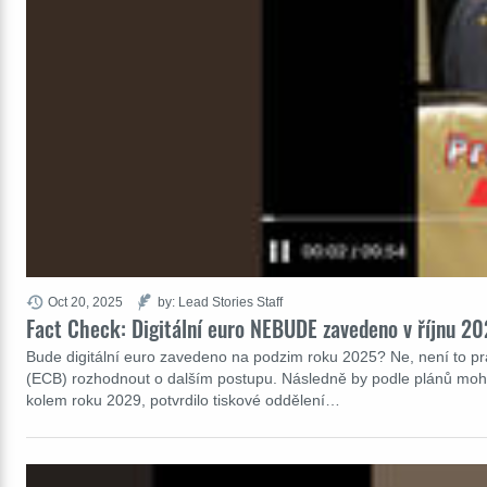
Oct 20, 2025
by: Lead Stories Staff
Fact Check: Digitální euro NEBUDE zavedeno v říjnu 20
Bude digitální euro zavedeno na podzim roku 2025? Ne, není to pra
(ECB) rozhodnout o dalším postupu. Následně by podle plánů mohlo 
kolem roku 2029, potvrdilo tiskové oddělení…