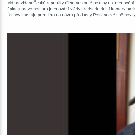
Má prezident České republiky tři samostatné pokusy na jmenování
úplnou pravomoc pro jmenování vlády předseda dolní komory parlam
Ústavy jmenuje premiéra na návrh předsedy Poslanecké sněmovny. P