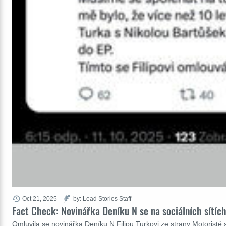
Oct 21, 2025
by: Lead Stories Staff
Fact Check: Novinářka Deníku N se na sociálních sítích
Omluvila se novinářka Deníku N Filipu Turkovi ze strany Motoristé s