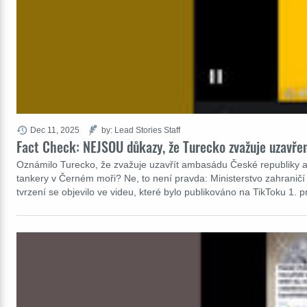
Dec 11, 2025
by: Lead Stories Staff
Fact Check: NEJSOU důkazy, že Turecko zvažuje uzavře
Oznámilo Turecko, že zvažuje uzavřít ambasádu České republiky a 
tankery v Černém moři? Ne, to není pravda: Ministerstvo zahraničí
tvrzení se objevilo ve videu, které bylo publikováno na TikToku 1.