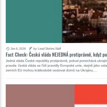
Jan 6, 2026
by: Lead Stories Staff
Fact Check: Česká vláda NEJEDNÁ protiprávně, když po
Jedná vláda České republiky protiprávně, pokud ponechává ukrajinsk
pravda: česká vláda se řídí pravidly Evropské unie, stejně jako o
zemích EU mohou krátkodobě cestovat domů na Ukrajinu,…