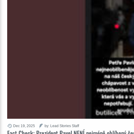
Dec 19, 2025
by: Lead Stories Staff
Fact Check: Prezident Pavel NENÍ nejméně oblíbený čes