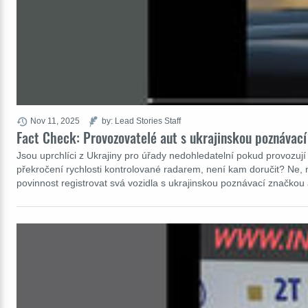
Nov 11, 2025
by: Lead Stories Staff
Fact Check: Provozovatelé aut s ukrajinskou poznávací
Jsou uprchlíci z Ukrajiny pro úřady nedohledatelní pokud provozuj
překročení rychlosti kontrolované radarem, není kam doručit? Ne, 
povinnost registrovat svá vozidla s ukrajinskou poznávací značkou