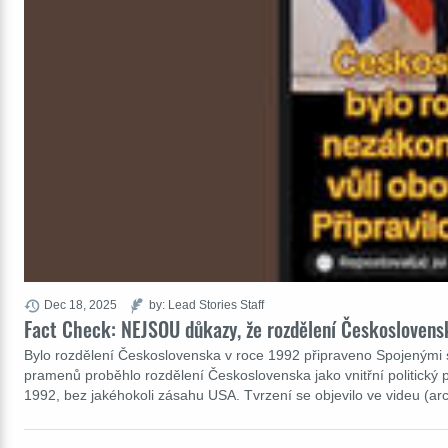
Dec 18, 2025
by: Lead Stories Staff
Fact Check: NEJSOU důkazy, že rozdělení Československ
Bylo rozdělení Československa v roce 1992 připraveno Spojenými st
pramenů proběhlo rozdělení Československa jako vnitřní politický 
1992, bez jakéhokoli zásahu USA. Tvrzení se objevilo ve videu (ar