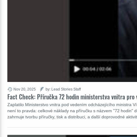
Nov 20, 2025
by: Lead Stories Staff
Fact Check: Příručka 72 hodin ministerstva vnitra pro 
Zaplatilo Ministerstvo vnitra pod vedením odcházejícího ministra Vít
není to pravda: celkové náklady na příručku s názvem "72 hodin" do
zahrnuje tvorbu příručky, tisk a distribuci, a další doprovodné akt