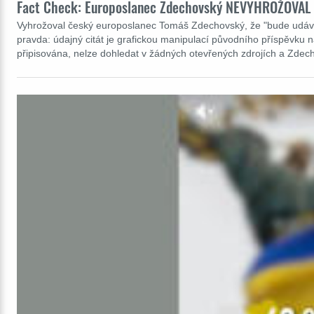
Fact Check: Europoslanec Zdechovský NEVYHROŽOVAL že
Vyhrožoval český europoslanec Tomáš Zdechovský, že "bude udávat
pravda: údajný citát je grafickou manipulací původního příspěvku na
připisována, nelze dohledat v žádných otevřených zdrojích a Zdech