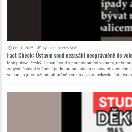
Oct 10, 2025
by: Lead Stories Staff
Fact Check: Ústavní soud nezasáhl neoprávněně do vole
Manipuloval český Ústavní soud s parlamentními volbami, nebo ne
zabýval ústavní stížností podanou na způsob sestavení kandidátek d
volbami a jeho rozhodnutí průběh voleb nijak neovlivnilo. Toto tvrz