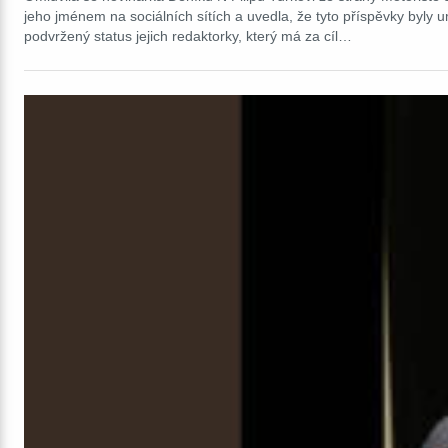
jeho jménem na sociálních sítích a uvedla, že tyto příspěvky byly 
podvržený status jejich redaktorky, který má za cíl…